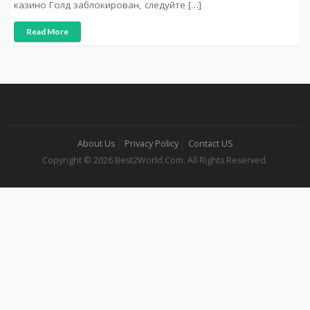
казино Голд заблокирован, следуйте […]
Read More
About Us
Privacy Policy
Contact US
Copyright © 2026 Best2World.Com. All Rights Reserved.