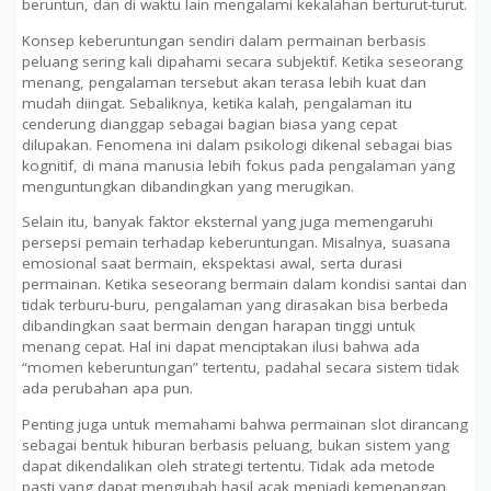
beruntun, dan di waktu lain mengalami kekalahan berturut-turut.
Konsep keberuntungan sendiri dalam permainan berbasis
peluang sering kali dipahami secara subjektif. Ketika seseorang
menang, pengalaman tersebut akan terasa lebih kuat dan
mudah diingat. Sebaliknya, ketika kalah, pengalaman itu
cenderung dianggap sebagai bagian biasa yang cepat
dilupakan. Fenomena ini dalam psikologi dikenal sebagai bias
kognitif, di mana manusia lebih fokus pada pengalaman yang
menguntungkan dibandingkan yang merugikan.
Selain itu, banyak faktor eksternal yang juga memengaruhi
persepsi pemain terhadap keberuntungan. Misalnya, suasana
emosional saat bermain, ekspektasi awal, serta durasi
permainan. Ketika seseorang bermain dalam kondisi santai dan
tidak terburu-buru, pengalaman yang dirasakan bisa berbeda
dibandingkan saat bermain dengan harapan tinggi untuk
menang cepat. Hal ini dapat menciptakan ilusi bahwa ada
“momen keberuntungan” tertentu, padahal secara sistem tidak
ada perubahan apa pun.
Penting juga untuk memahami bahwa permainan slot dirancang
sebagai bentuk hiburan berbasis peluang, bukan sistem yang
dapat dikendalikan oleh strategi tertentu. Tidak ada metode
pasti yang dapat mengubah hasil acak menjadi kemenangan