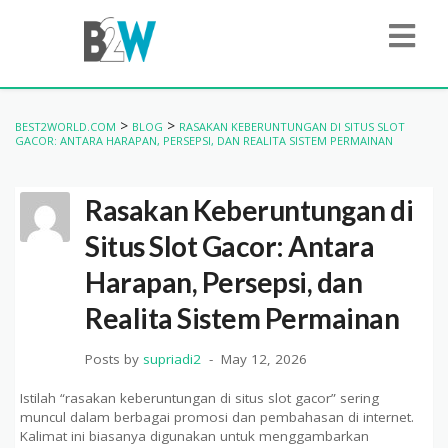
>
>
BEST2WORLD.COM
BLOG
RASAKAN KEBERUNTUNGAN DI SITUS SLOT
GACOR: ANTARA HARAPAN, PERSEPSI, DAN REALITA SISTEM PERMAINAN
Rasakan Keberuntungan di
Situs Slot Gacor: Antara
Harapan, Persepsi, dan
Realita Sistem Permainan
Posts by
supriadi2
May 12, 2026
Istilah “rasakan keberuntungan di situs slot gacor” sering
muncul dalam berbagai promosi dan pembahasan di internet.
Kalimat ini biasanya digunakan untuk menggambarkan