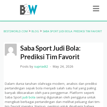
>
>
BEST2WORLD.COM
BLOG
SABA SPORT JUDI BOLA: PREDIKSI TIM FAVORIT
Saba Sport Judi Bola:
Prediksi Tim Favorit
Posts by
supriadi2
May 24, 2026
Dalam dunia taruhan olahraga modern, analisis dan prediksi
pertandingan sepak bola menjadi salah satu hal yang paling
banyak dibicarakan oleh para penggemar. Platform seperti
Saba Sport
judi bola
sering digunakan oleh pengguna untuk
mengikuti berbagai pertandingan dan melihat peluang dari tim-
tim favorit mereka. Namun, penting untuk dipahami bahwa