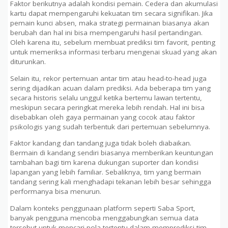
Faktor berikutnya adalah kondisi pemain. Cedera dan akumulasi
kartu dapat mempengaruhi kekuatan tim secara signifikan. Jika
pemain kunci absen, maka strategi permainan biasanya akan
berubah dan hal ini bisa mempengaruhi hasil pertandingan.
Oleh karena itu, sebelum membuat prediksi tim favorit, penting
untuk memeriksa informasi terbaru mengenai skuad yang akan
diturunkan.
Selain itu, rekor pertemuan antar tim atau head-to-head juga
sering dijadikan acuan dalam prediksi. Ada beberapa tim yang
secara historis selalu unggul ketika bertemu lawan tertentu,
meskipun secara peringkat mereka lebih rendah. Hal ini bisa
disebabkan oleh gaya permainan yang cocok atau faktor
psikologis yang sudah terbentuk dari pertemuan sebelumnya.
Faktor kandang dan tandang juga tidak boleh diabaikan.
Bermain di kandang sendiri biasanya memberikan keuntungan
tambahan bagi tim karena dukungan suporter dan kondisi
lapangan yang lebih familiar. Sebaliknya, tim yang bermain
tandang sering kali menghadapi tekanan lebih besar sehingga
performanya bisa menurun.
Dalam konteks penggunaan platform seperti Saba Sport,
banyak pengguna mencoba menggabungkan semua data
tersebut untuk mencari pola tertentu dalam memprediksi tim