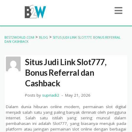
>
>
BEST2WORLD.COM
BLOG
SITUS JUDI LINK SLOT777, BONUS REFERRAL
DAN CASHBACK
Situs Judi Link Slot777,
Bonus Referral dan
Cashback
Posts by
supriadi2
May 21, 2026
Dalam dunia hiburan online modern, permainan slot digital
menjadi salah satu yang paling banyak diminati oleh pengguna
internet. Salah satu istilah yang sering muncul dalam
pembahasan ini adalah Slot777, yang biasanya merujuk pada
platform atau jaringan permainan slot online dengan berbagai