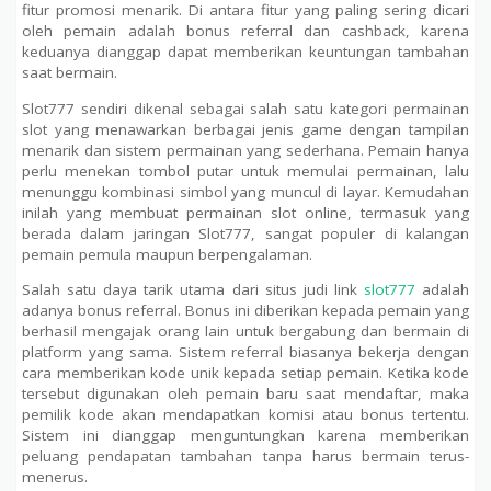
fitur promosi menarik. Di antara fitur yang paling sering dicari
oleh pemain adalah bonus referral dan cashback, karena
keduanya dianggap dapat memberikan keuntungan tambahan
saat bermain.
Slot777 sendiri dikenal sebagai salah satu kategori permainan
slot yang menawarkan berbagai jenis game dengan tampilan
menarik dan sistem permainan yang sederhana. Pemain hanya
perlu menekan tombol putar untuk memulai permainan, lalu
menunggu kombinasi simbol yang muncul di layar. Kemudahan
inilah yang membuat permainan slot online, termasuk yang
berada dalam jaringan Slot777, sangat populer di kalangan
pemain pemula maupun berpengalaman.
Salah satu daya tarik utama dari situs judi link
slot777
adalah
adanya bonus referral. Bonus ini diberikan kepada pemain yang
berhasil mengajak orang lain untuk bergabung dan bermain di
platform yang sama. Sistem referral biasanya bekerja dengan
cara memberikan kode unik kepada setiap pemain. Ketika kode
tersebut digunakan oleh pemain baru saat mendaftar, maka
pemilik kode akan mendapatkan komisi atau bonus tertentu.
Sistem ini dianggap menguntungkan karena memberikan
peluang pendapatan tambahan tanpa harus bermain terus-
menerus.