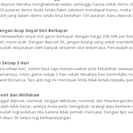
ng deposit. Mereka menghabiskan waktu seminggu hanya untuk demo s
100 putaran demo Anda selalu habis sebelum mendapat bonus, maka slo
slot yang dalam demo selalu bisa bertahan 100 putaran, baru deposit n
engan Grup Sinyal Slot Berbayar
nawarkan sinyal slot gacor berbayar dengan harga 20K-50K per bulan
 RNG murni acak. Dengan deposit 5K, jangan buang uang untuk membeli 
ni sudah disuarakan oleh banyak streamer slot terpercaya. Percayalah p
 Setiap 3 Hari
 setiap hari, sistem bisa saja menyesuaikan pola kekalahan (walaupun
annya, rotasi game setiap 3 hari sekali. Misalnya hari Senin-Rabu 
weet Bonanza. Tips anti rugi ini membuat Anda tidak terlalu terpaku p
posit dan Withdraw
nggal deposit, nominal, tanggal withdraw, nominal, dan keuntungan/ke
l kalah lebih besar, artinya Anda perlu mengubah strategi atau berhent
dah rugi puluhan ribu karena tidak pernah mencatat. Dengan tips se
t depo 5K tanpa rugi berkepanjangan.