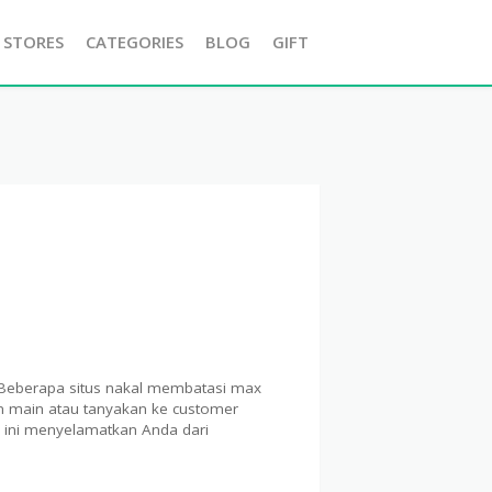
 STORES
CATEGORIES
BLOG
GIFT
 Beberapa situs nakal membatasi max
 main atau tanyakan ke customer
gi ini menyelamatkan Anda dari