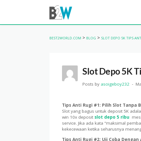
>
>
BEST2WORLD.COM
BLOG
SLOT DEPO 5K TIPS AN
Slot Depo 5K T
Posts by
asoigeboy232
Ma
Tips Anti Rugi #1: Pilih Slot Tanpa
Slot yang bagus untuk deposit 5K ada
win 10x deposit
slot depo 5 ribu
meski
service. Jika ada kata “maksimal pembay
kekecewaan ketika seharusnya menang b
Tips Anti Rugi #2: Uji Coba Deng