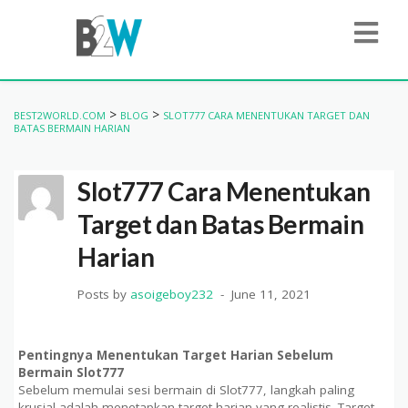
>
>
BEST2WORLD.COM
BLOG
SLOT777 CARA MENENTUKAN TARGET DAN
BATAS BERMAIN HARIAN
Slot777 Cara Menentukan
Target dan Batas Bermain
Harian
Posts by
asoigeboy232
June 11, 2021
Pentingnya Menentukan Target Harian Sebelum
Bermain Slot777
Sebelum memulai sesi bermain di Slot777, langkah paling
krusial adalah menetapkan target harian yang realistis. Target