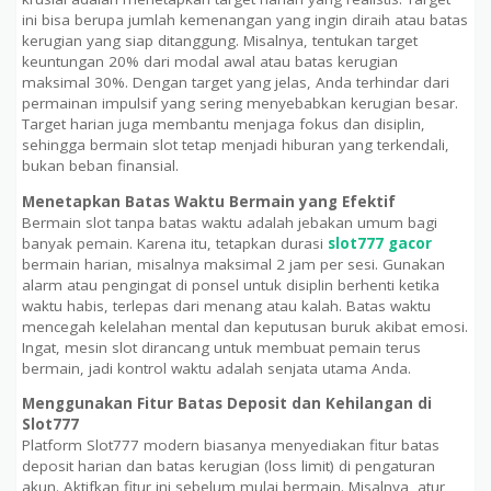
ini bisa berupa jumlah kemenangan yang ingin diraih atau batas
kerugian yang siap ditanggung. Misalnya, tentukan target
keuntungan 20% dari modal awal atau batas kerugian
maksimal 30%. Dengan target yang jelas, Anda terhindar dari
permainan impulsif yang sering menyebabkan kerugian besar.
Target harian juga membantu menjaga fokus dan disiplin,
sehingga bermain slot tetap menjadi hiburan yang terkendali,
bukan beban finansial.
Menetapkan Batas Waktu Bermain yang Efektif
Bermain slot tanpa batas waktu adalah jebakan umum bagi
banyak pemain. Karena itu, tetapkan durasi
slot777 gacor
bermain harian, misalnya maksimal 2 jam per sesi. Gunakan
alarm atau pengingat di ponsel untuk disiplin berhenti ketika
waktu habis, terlepas dari menang atau kalah. Batas waktu
mencegah kelelahan mental dan keputusan buruk akibat emosi.
Ingat, mesin slot dirancang untuk membuat pemain terus
bermain, jadi kontrol waktu adalah senjata utama Anda.
Menggunakan Fitur Batas Deposit dan Kehilangan di
Slot777
Platform Slot777 modern biasanya menyediakan fitur batas
deposit harian dan batas kerugian (loss limit) di pengaturan
akun. Aktifkan fitur ini sebelum mulai bermain. Misalnya, atur