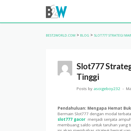
>
>
BEST2WORLD.COM
BLOG
SLOT777 STRATEGI MAI
Slot777 Strate
Tinggi
Posts by
asoigeboy232
Ma
Pendahuluan: Mengapa Hemat Buka
Bermain Slot777 dengan modal terbatas
slot777 gacor
menjadi senjata ampuh 
membuang saldo untuk taruhan yang tid
ini akan membahas strategi hemat yang